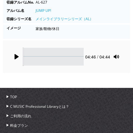
収録アルバムNo.
AL-627
アルバム名
JUMP UP!
収録シリーズ名
メインライブラリーシリーズ（AL）
イメージ
家族/動物/休日
Seek
Current
04:46
/ 04:44
time
Play
Toggle
Mute
TOP
C MUSIC Professional Libraryとは？
ご利用の流れ
料金プラン