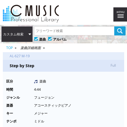
カスタム検索
楽曲
アルバム
TOP
楽曲詳細画面
AL-627 M-19
Step by Step
Full
区分
楽曲
時間
4:44
ジャンル
フュージョン
楽器
アコースティックピアノ
キー
メジャー
テンポ
ミドル