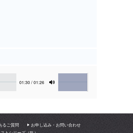
Volume
Current
01:30
/ 01:26
time
Toggle
Mute
あるご質問
お申し込み・お問い合わせ
ィストシリーズ（PL）