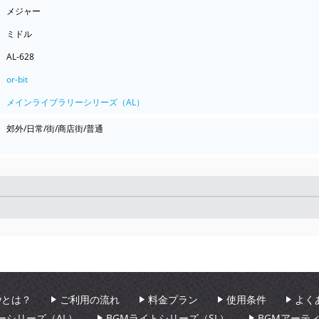
メジャー
ミドル
AL-628
or-bit
メインライブラリーシリーズ（AL）
郊外/日常/街/商店街/普通
Seek
aryとは？
ご利用の流れ
料金プラン
使用条件
よく
ーシリーズ（AL）
BGMライトシリーズ（SL）
BGMアーテ