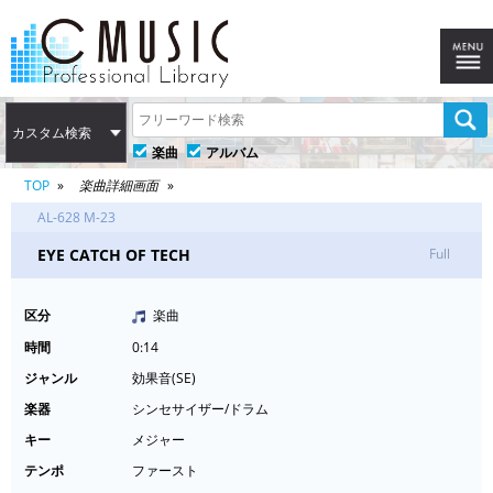
カスタム検索
楽曲
アルバム
TOP
楽曲詳細画面
AL-628 M-23
EYE CATCH OF TECH
Full
区分
楽曲
時間
0:14
ジャンル
効果音(SE)
楽器
シンセサイザー/ドラム
キー
メジャー
テンポ
ファースト