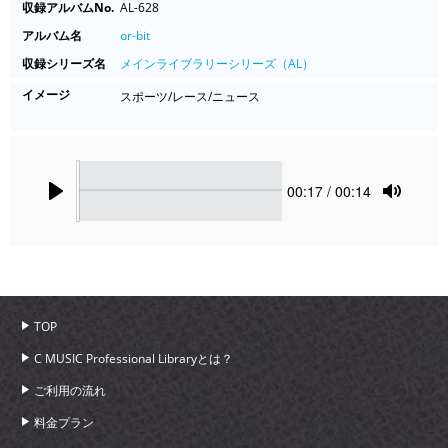
収録アルバムNo.
AL-628
アルバム名
or-bit
収録シリーズ名
メインライブラリーシリーズ（AL）
イメージ
スポーツ/レース/ニュース
Seek
Current
00:17
/ 00:14
time
Play
Toggle
Mute
TOP
C MUSIC Professional Libraryとは？
ご利用の流れ
料金プラン