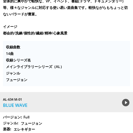
全体的に爽やかで軽快な、VP、イベント、番組(ドラマ、ドキュメンタリー)
等、様々なジャンルに対応する使い易い楽曲集です。軽快ながらもちょっと切
ないバラードが豊富。
イメージ
都会的/洗練/個性的/繊細/精神/心象風景
収録曲数
14曲
収録シリーズ名
メインライブラリーシリーズ（AL）
ジャンル
フュージョン
AL-634 M-01
BLUE WAVE
Full
フュージョン
エレキギター