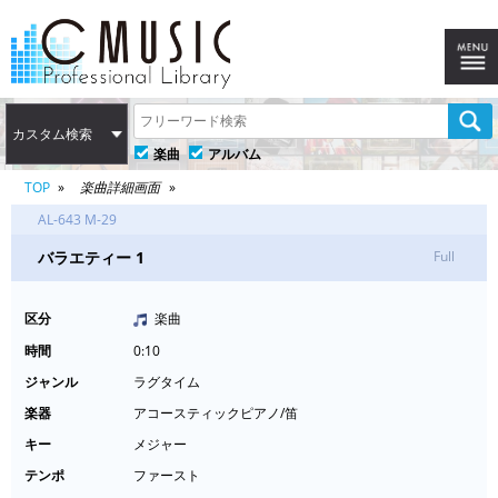
カスタム検索
楽曲
アルバム
TOP
楽曲詳細画面
AL-643 M-29
バラエティー 1
Full
区分
楽曲
時間
0:10
ジャンル
ラグタイム
楽器
アコースティックピアノ/笛
キー
メジャー
テンポ
ファースト