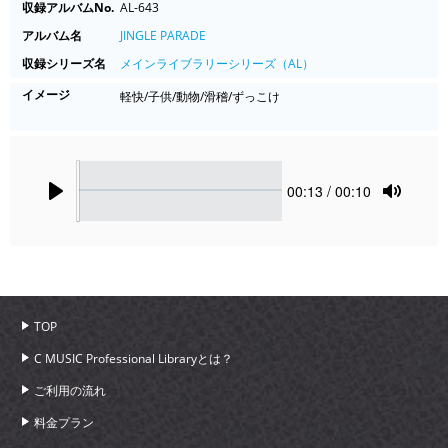
収録アルバムNo.
AL-643
アルバム名
JINGLE PARADE
収録シリーズ名
メインライブラリーシリーズ（AL）
イメージ
軽快/子供/動物/滑稽/ずっこけ
Seek
Current
00:13
/ 00:10
time
Play
Toggle
Mute
TOP
C MUSIC Professional Libraryとは？
ご利用の流れ
料金プラン