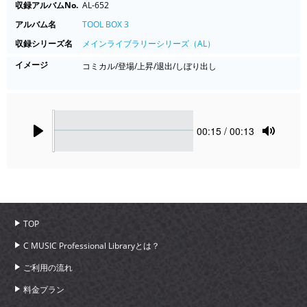
収録アルバムNo.
AL-652
アルバム名
TOOL BOX 3
収録シリーズ名
メインライブラリーシリーズ（AL）
イメージ
コミカル/登場/上昇/退出/しぼり出し
Seek
Current
00:15
/ 00:13
time
Play
Toggle
Mute
TOP
C MUSIC Professional Libraryとは？
ご利用の流れ
料金プラン