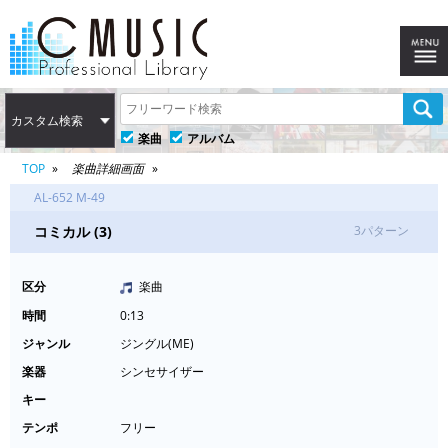
カスタム検索
楽曲
アルバム
TOP
楽曲詳細画面
AL-652 M-49
コミカル (3)
3パターン
区分
楽曲
時間
0:13
ジャンル
ジングル(ME)
楽器
シンセサイザー
キー
テンポ
フリー