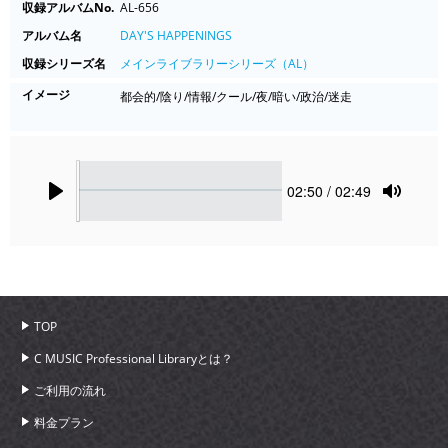
収録アルバムNo.
AL-656
アルバム名
DAY'S HAPPENINGS
収録シリーズ名
メインライブラリーシリーズ（AL）
イメージ
都会的/陰り/情報/クール/夜/暗い/政治/迷走
Seek
Current
02:50
/ 02:49
time
Play
Toggle
Mute
TOP
C MUSIC Professional Libraryとは？
ご利用の流れ
料金プラン