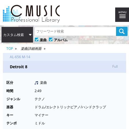
カスタム検索
楽曲
アルバム
TOP
楽曲詳細画面
AL-656 M-14
Detroit 8
Full
区分
楽曲
時間
2:49
ジャンル
テクノ
楽器
ドラム/エレクトリックピアノ/ハンドクラップ
キー
マイナー
テンポ
ミドル