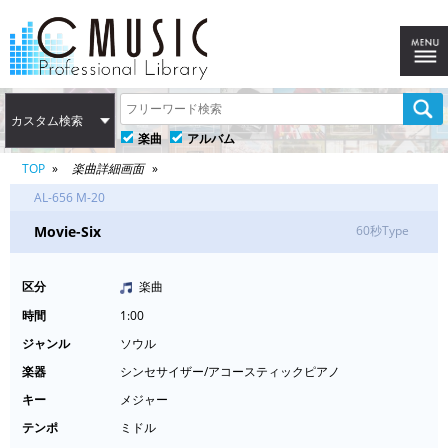
カスタム検索
楽曲
アルバム
TOP
楽曲詳細画面
AL-656 M-20
Movie-Six
60秒Type
区分
楽曲
時間
1:00
ジャンル
ソウル
楽器
シンセサイザー/アコースティックピアノ
キー
メジャー
テンポ
ミドル