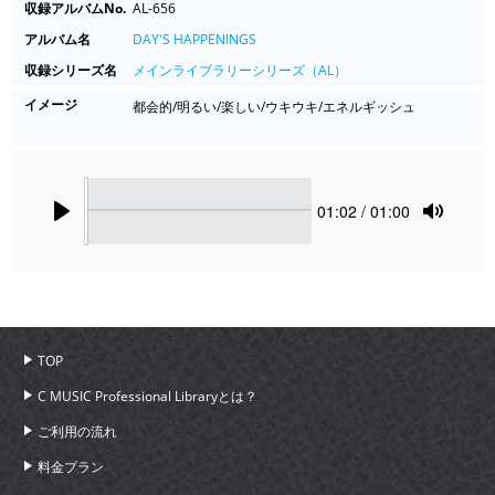
収録アルバムNo.
AL-656
アルバム名
DAY'S HAPPENINGS
収録シリーズ名
メインライブラリーシリーズ（AL）
イメージ
都会的/明るい/楽しい/ウキウキ/エネルギッシュ
Seek
Current
01:02
/ 01:00
time
Play
Toggle
Mute
TOP
C MUSIC Professional Libraryとは？
ご利用の流れ
料金プラン