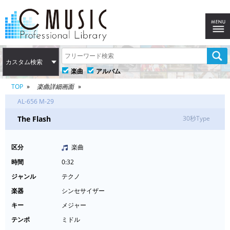
カスタム検索
楽曲
アルバム
TOP
楽曲詳細画面
AL-656 M-29
The Flash
30秒Type
区分
楽曲
時間
0:32
ジャンル
テクノ
楽器
シンセサイザー
キー
メジャー
テンポ
ミドル