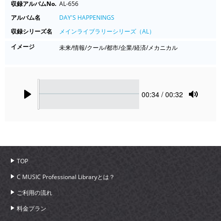
収録アルバムNo.
AL-656
アルバム名
DAY'S HAPPENINGS
収録シリーズ名
メインライブラリーシリーズ（AL）
イメージ
未来/情報/クール/都市/企業/経済/メカニカル
Seek
Current
00:34
/ 00:32
time
Play
Toggle
Mute
TOP
C MUSIC Professional Libraryとは？
ご利用の流れ
料金プラン