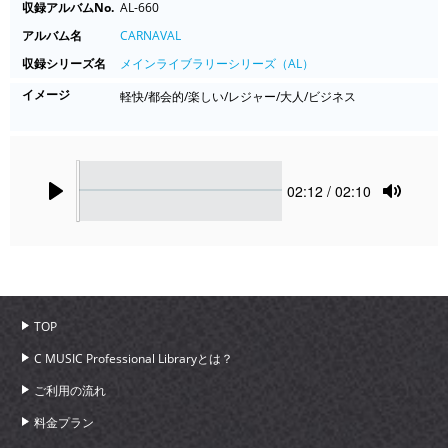
収録アルバムNo.
AL-660
アルバム名
CARNAVAL
収録シリーズ名
メインライブラリーシリーズ（AL）
イメージ
軽快/都会的/楽しい/レジャー/大人/ビジネス
Seek
Current
02:12
/ 02:10
time
Play
Toggle
Mute
TOP
C MUSIC Professional Libraryとは？
ご利用の流れ
料金プラン