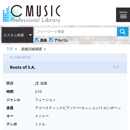
カスタム検索
楽曲
アルバム
TOP
楽曲詳細画面
AL-660 M-05
Roots of S.A.
Full
区分
楽曲
時間
2:10
ジャンル
フュージョン
楽器
アコースティックピアノ/パーカッション/トロンボーン
キー
メジャー
テンポ
ミドル