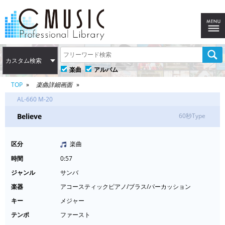
カスタム検索
楽曲
アルバム
TOP
楽曲詳細画面
AL-660 M-20
Believe
60秒Type
区分
楽曲
時間
0:57
ジャンル
サンバ
楽器
アコースティックピアノ/ブラス/パーカッション
キー
メジャー
テンポ
ファースト