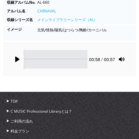
収録アルバムNo.
AL-660
アルバム名
CARNAVAL
収録シリーズ名
メインライブラリーシリーズ（AL）
イメージ
元気/情熱/陽気/はつらつ/陶酔/カーニバル
Seek
Current
00:58
/ 00:57
time
Play
Toggle
Mute
TOP
C MUSIC Professional Libraryとは？
ご利用の流れ
料金プラン