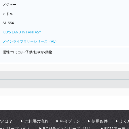
メジャー
ミドル
AL-664
KID'S LAND IN FANTASY
メインライブラリーシリーズ（AL）
優雅/コミカル/子供/軽やか/動物
Seek
aryとは？
ご利用の流れ
料金プラン
使用条件
よく
ーシリーズ（AL）
BGMライトシリーズ（SL）
BGMアーテ