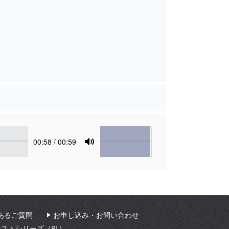
Volume
Current
00:58
/ 00:59
time
Toggle
Mute
あるご質問
お申し込み・お問い合わせ
ィストシリーズ（PL）