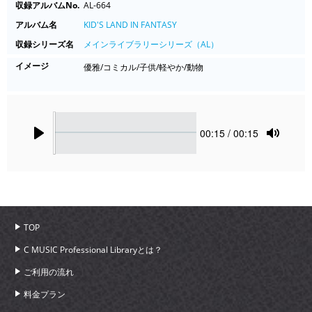
収録アルバムNo.
AL-664
アルバム名
KID'S LAND IN FANTASY
収録シリーズ名
メインライブラリーシリーズ（AL）
イメージ
優雅/コミカル/子供/軽やか/動物
Seek
Current
00:15
/ 00:15
time
Play
Toggle
Mute
TOP
C MUSIC Professional Libraryとは？
ご利用の流れ
料金プラン