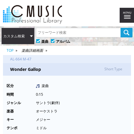
カスタム検索
楽曲
アルバム
TOP
楽曲詳細画面
AL-664 M-47
Wonder Gallop
Short Type
区分
楽曲
時間
0:15
ジャンル
サントラ(劇伴)
楽器
オーケストラ
キー
メジャー
テンポ
ミドル