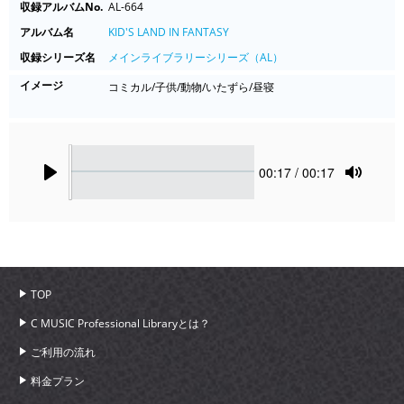
収録アルバムNo.
AL-664
アルバム名
KID'S LAND IN FANTASY
収録シリーズ名
メインライブラリーシリーズ（AL）
イメージ
コミカル/子供/動物/いたずら/昼寝
Seek
Current
00:17
/ 00:17
time
Play
Toggle
Mute
TOP
C MUSIC Professional Libraryとは？
ご利用の流れ
料金プラン