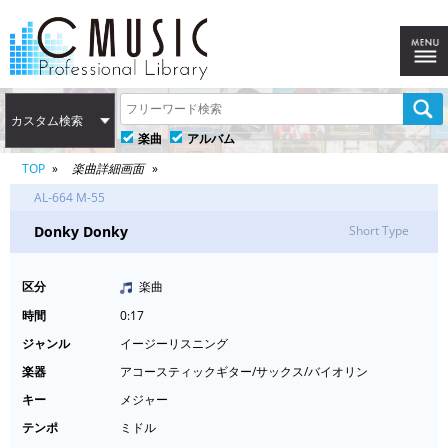
カスタム検索
楽曲
アルバム
TOP
楽曲詳細画面
AL-664 M-55
Donky Donky
Short Type
区分
楽曲
時間
0:17
ジャンル
イージーリスニング
楽器
アコースティックギター/サックス/バイオリン
キー
メジャー
テンポ
ミドル