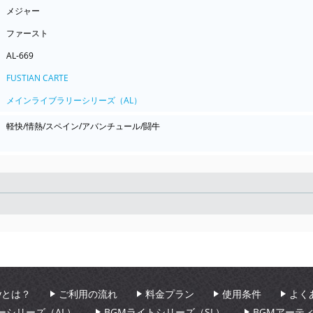
メジャー
ファースト
AL-669
FUSTIAN CARTE
メインライブラリーシリーズ（AL）
軽快/情熱/スペイン/アバンチュール/闘牛
Seek
aryとは？
ご利用の流れ
料金プラン
使用条件
よく
ーシリーズ（AL）
BGMライトシリーズ（SL）
BGMアーテ