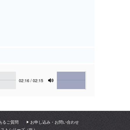
Volume
Current
02:16
/ 02:15
time
Toggle
Mute
あるご質問
お申し込み・お問い合わせ
ィストシリーズ（PL）