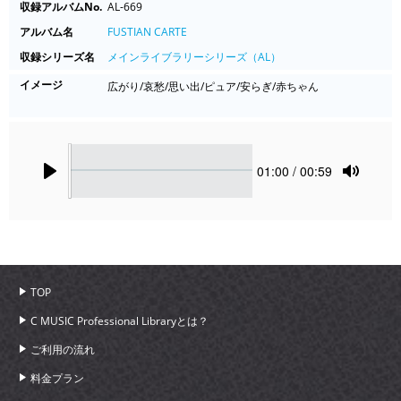
収録アルバムNo.
AL-669
アルバム名
FUSTIAN CARTE
収録シリーズ名
メインライブラリーシリーズ（AL）
イメージ
広がり/哀愁/思い出/ピュア/安らぎ/赤ちゃん
Seek
Current
01:00
/ 00:59
time
Play
Toggle
Mute
TOP
C MUSIC Professional Libraryとは？
ご利用の流れ
料金プラン