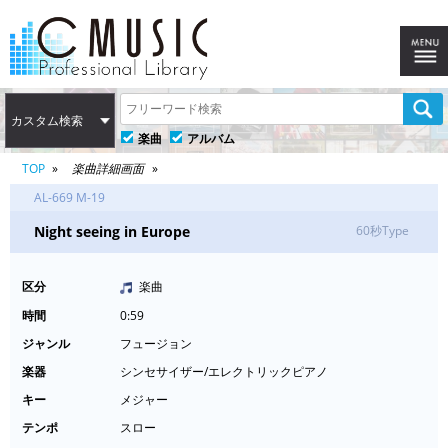
カスタム検索
楽曲
アルバム
TOP
楽曲詳細画面
AL-669 M-19
Night seeing in Europe
60秒Type
区分
楽曲
時間
0:59
ジャンル
フュージョン
楽器
シンセサイザー/エレクトリックピアノ
キー
メジャー
テンポ
スロー