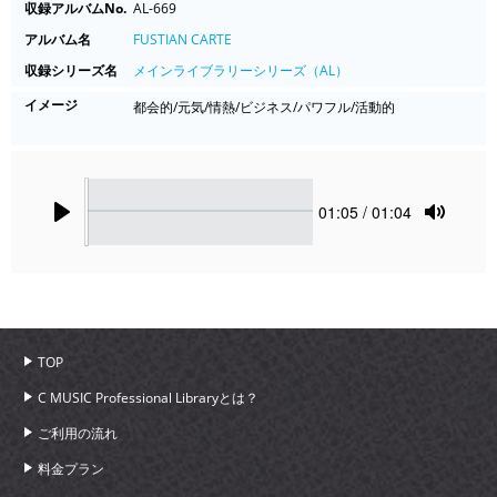
収録アルバムNo.
AL-669
アルバム名
FUSTIAN CARTE
収録シリーズ名
メインライブラリーシリーズ（AL）
イメージ
都会的/元気/情熱/ビジネス/パワフル/活動的
Seek
Current
01:05
/ 01:04
time
Play
Toggle
Mute
TOP
C MUSIC Professional Libraryとは？
ご利用の流れ
料金プラン