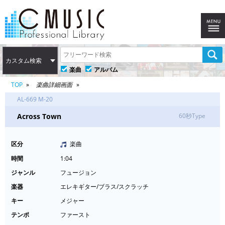
カスタム検索
楽曲
アルバム
TOP
楽曲詳細画面
AL-669 M-20
Across Town
60秒Type
区分
楽曲
時間
1:04
ジャンル
フュージョン
楽器
エレキギター/ブラス/スクラッチ
キー
メジャー
テンポ
ファースト