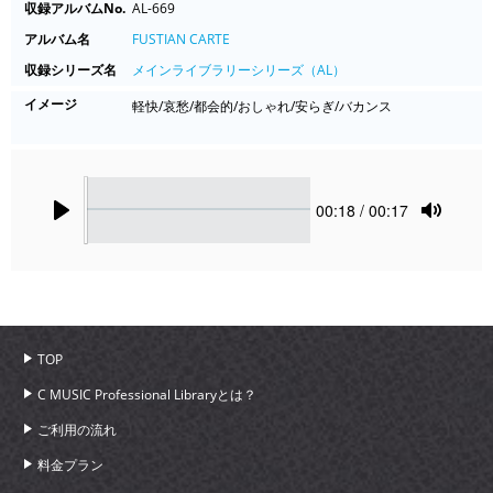
収録アルバムNo.
AL-669
アルバム名
FUSTIAN CARTE
収録シリーズ名
メインライブラリーシリーズ（AL）
イメージ
軽快/哀愁/都会的/おしゃれ/安らぎ/バカンス
Seek
Current
00:18
/ 00:17
time
Play
Toggle
Mute
TOP
C MUSIC Professional Libraryとは？
ご利用の流れ
料金プラン