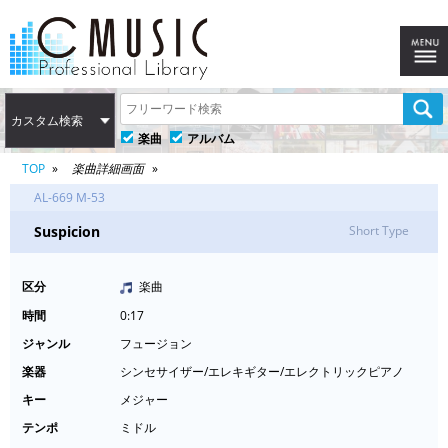
カスタム検索
楽曲
アルバム
TOP
楽曲詳細画面
AL-669 M-53
Suspicion
Short Type
区分
楽曲
時間
0:17
ジャンル
フュージョン
楽器
シンセサイザー/エレキギター/エレクトリックピアノ
キー
メジャー
テンポ
ミドル