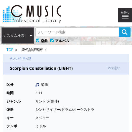
カスタム検索
楽曲
アルバム
TOP
楽曲詳細画面
AL-674 M-20
Scorpion Constellation (LIGHT)
Ver違い
区分
楽曲
時間
3:11
ジャンル
サントラ(劇伴)
楽器
シンセサイザー/ドラム/オーケストラ
キー
メジャー
テンポ
ミドル