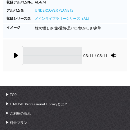
収録アルバムNo.
AL-674
アルバム名
UNDERCOVER PLANETS
収録シリーズ名
メインライブラリーシリーズ（AL）
イメージ
雄大/優しさ/旅/愛情/思い出/懐かしさ/豪華
Seek
Current
03:11
/ 03:11
time
Play
Toggle
Mute
TOP
C MUSIC Professional Libraryとは？
ご利用の流れ
料金プラン