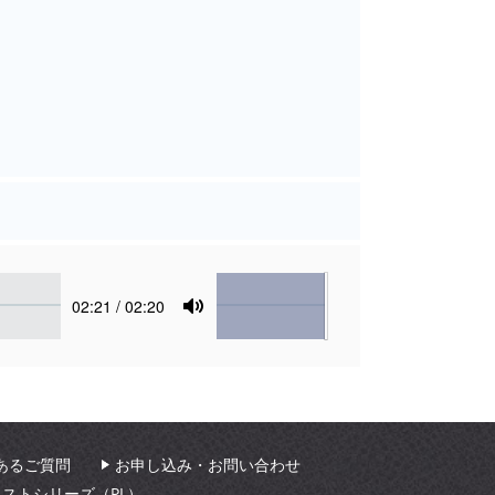
Volume
Current
02:21
/ 02:20
time
Toggle
Mute
あるご質問
お申し込み・お問い合わせ
ィストシリーズ（PL）