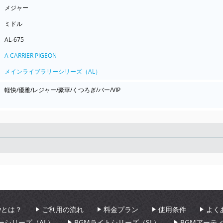
メジャー
ミドル
AL-675
A CARRIER PIGEON
メインライブラリーシリーズ（AL）
軽快/優雅/レジャー/豪華/くつろぎ/バー/VIP
Seek
aryとは？
ご利用の流れ
料金プラン
使用条件
よく
ーシリーズ（AL）
BGMライトシリーズ（SL）
BGMアーテ