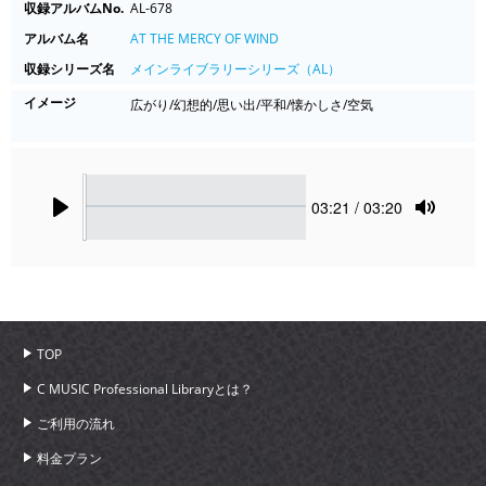
収録アルバムNo.
AL-678
アルバム名
AT THE MERCY OF WIND
収録シリーズ名
メインライブラリーシリーズ（AL）
イメージ
広がり/幻想的/思い出/平和/懐かしさ/空気
Seek
Current
03:21
/ 03:20
time
Play
Toggle
Mute
TOP
C MUSIC Professional Libraryとは？
ご利用の流れ
料金プラン