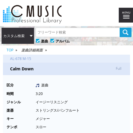
カスタム検索
楽曲
アルバム
TOP
楽曲詳細画面
AL-678 M-15
Calm Down
Full
区分
楽曲
時間
3:20
ジャンル
イージーリスニング
楽器
ストリングス/パンフルート
キー
メジャー
テンポ
スロー