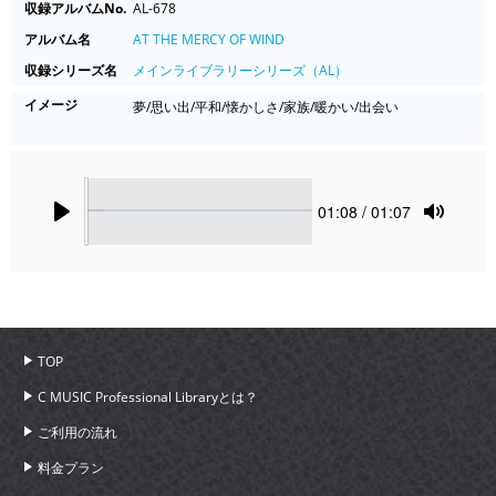
収録アルバムNo.
AL-678
アルバム名
AT THE MERCY OF WIND
収録シリーズ名
メインライブラリーシリーズ（AL）
イメージ
夢/思い出/平和/懐かしさ/家族/暖かい/出会い
Seek
Current
01:08
/ 01:07
time
Play
Toggle
Mute
TOP
C MUSIC Professional Libraryとは？
ご利用の流れ
料金プラン