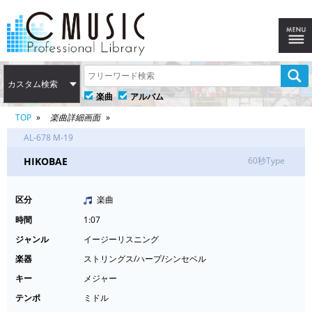
カスタム検索
楽曲
アルバム
TOP
楽曲詳細画面
AL-678 M-19
HIKOBAE
60秒Type
区分
楽曲
時間
1:07
ジャンル
イージーリスニング
楽器
ストリングス/ハープ/シンセベル
キー
メジャー
テンポ
ミドル