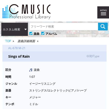
カスタム検索
楽曲
アルバム
TOP
楽曲詳細画面
AL-678 M-21
Sings of Rain
60秒Type
区分
楽曲
時間
1:07
ジャンル
イージーリスニング
楽器
ストリングス/エレクトリックピアノ/ハープ
キー
メジャー
テンポ
ミドル