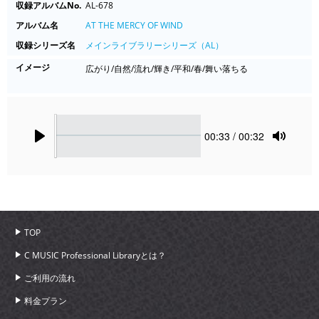
収録アルバムNo.
AL-678
アルバム名
AT THE MERCY OF WIND
収録シリーズ名
メインライブラリーシリーズ（AL）
イメージ
広がり/自然/流れ/輝き/平和/春/舞い落ちる
Seek
Current
00:33
/ 00:32
time
Play
Toggle
Mute
TOP
C MUSIC Professional Libraryとは？
ご利用の流れ
料金プラン