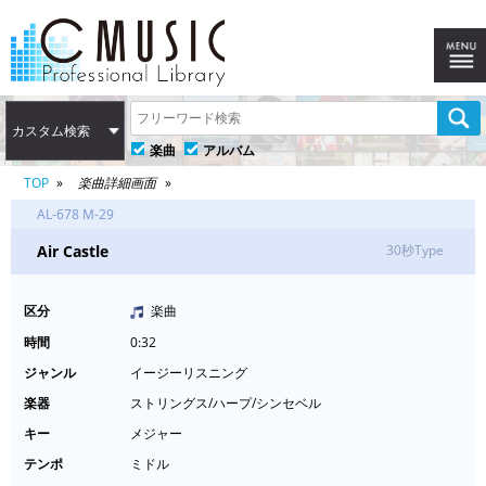
カスタム検索
楽曲
アルバム
TOP
楽曲詳細画面
AL-678 M-29
Air Castle
30秒Type
区分
楽曲
時間
0:32
ジャンル
イージーリスニング
楽器
ストリングス/ハープ/シンセベル
キー
メジャー
テンポ
ミドル