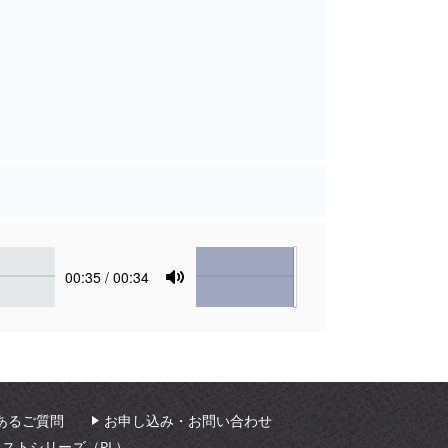
Volume
Current
00:35
/ 00:34
time
Toggle
Mute
あるご質問
お申し込み・お問い合わせ
ィストシリーズ（PL）