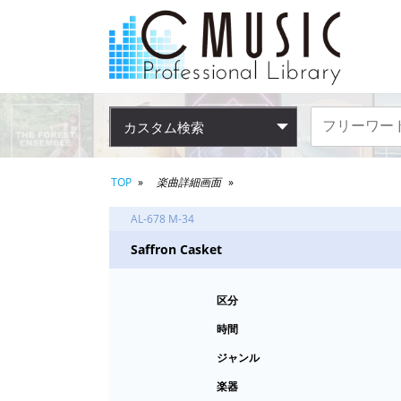
カスタム検索
TOP
楽曲詳細画面
AL-678 M-34
Saffron Casket
区分
時間
ジャンル
楽器