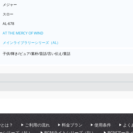
メジャー
スロー
AL-678
AT THE MERCY OF WIND
メインライブラリーシリーズ（AL）
子供/輝き/ピュア/素朴/昔話/言い伝え/童話
Seek
aryとは？
ご利用の流れ
料金プラン
使用条件
よく
ーシリーズ（AL）
BGMライトシリーズ（SL）
BGMアーテ