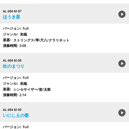
AL-684 M-07
ほうき星
Full
和風
ストリングス/琴/尺八/クラリネット
3:08
AL-684 M-08
杜のまつり
Full
和風
シンセサイザー/笛/太鼓
2:14
AL-684 M-09
いにしえの甍
Full