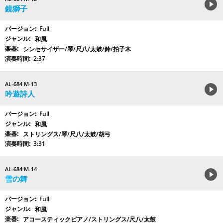
鏡獅子
Full
和風
シンセサイザー/琴/尺八/太鼓/鈴/拍子木
2:37
AL-684 M-13
吟遊詩人
Full
和風
ストリングス/琴/尺八/太鼓/胡弓
3:31
AL-684 M-14
雪の舞
Full
和風
アコースティックピアノ/ストリングス/尺八/太鼓