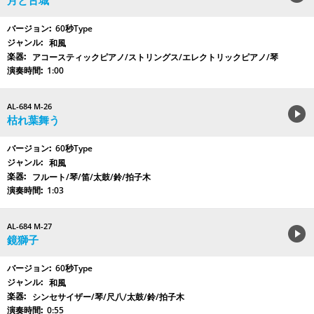
月と古城
60秒Type
和風
アコースティックピアノ/ストリングス/エレクトリックピアノ/琴
1:00
AL-684 M-26
枯れ葉舞う
60秒Type
和風
フルート/琴/笛/太鼓/鈴/拍子木
1:03
AL-684 M-27
鏡獅子
60秒Type
和風
シンセサイザー/琴/尺八/太鼓/鈴/拍子木
0:55