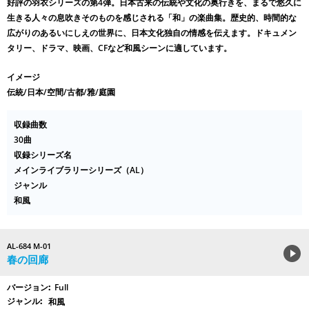
好評の羽衣シリーズの第4弾。日本古来の伝統や文化の奥行きを、まるで悠久に
生きる人々の息吹きそのものを感じされる「和」の楽曲集。歴史的、時間的な
広がりのあるいにしえの世界に、日本文化独自の情感を伝えます。ドキュメン
タリー、ドラマ、映画、CFなど和風シーンに適しています。
イメージ
伝統/日本/空間/古都/雅/庭園
収録曲数
30曲
収録シリーズ名
メインライブラリーシリーズ（AL）
ジャンル
和風
AL-684 M-01
春の回廊
Full
和風