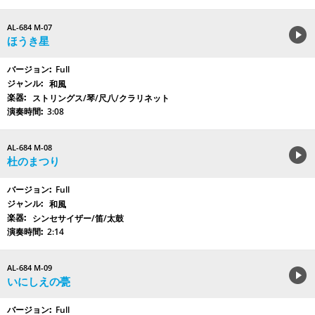
AL-684 M-07
ほうき星
Full
和風
ストリングス/琴/尺八/クラリネット
3:08
AL-684 M-08
杜のまつり
Full
和風
シンセサイザー/笛/太鼓
2:14
AL-684 M-09
いにしえの甍
Full