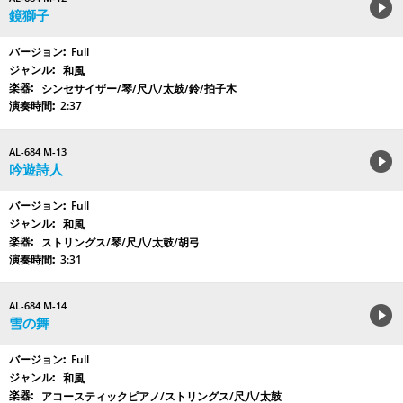
鏡獅子
Full
和風
シンセサイザー/琴/尺八/太鼓/鈴/拍子木
2:37
AL-684 M-13
吟遊詩人
Full
和風
ストリングス/琴/尺八/太鼓/胡弓
3:31
AL-684 M-14
雪の舞
Full
和風
アコースティックピアノ/ストリングス/尺八/太鼓