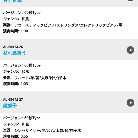
月と古城
60秒Type
和風
アコースティックピアノ/ストリングス/エレクトリックピアノ/琴
1:00
AL-684 M-26
枯れ葉舞う
60秒Type
和風
フルート/琴/笛/太鼓/鈴/拍子木
1:03
AL-684 M-27
鏡獅子
60秒Type
和風
シンセサイザー/琴/尺八/太鼓/鈴/拍子木
0:55