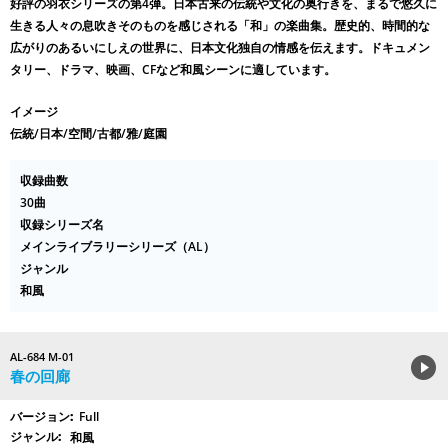
好評の羽衣シリーズの第4弾。日本古来の伝統や文化の奥行きを、まるで悠久に
生きる人々の息吹きそのものを感じされる「和」の楽曲集。歴史的、時間的な
広がりのあるいにしえの世界に、日本文化独自の情感を伝えます。ドキュメン
タリー、ドラマ、映画、CFなど和風シーンに適しています。
イメージ
伝統/日本/空間/古都/雅/庭園
収録曲数
30曲
収録シリーズ名
メインライブラリーシリーズ（AL）
ジャンル
和風
AL-684 M-01
春の回廊
Full
和風