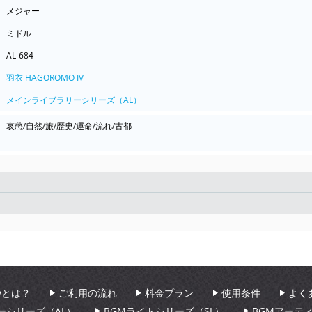
メジャー
ミドル
AL-684
羽衣 HAGOROMO IV
メインライブラリーシリーズ（AL）
哀愁/自然/旅/歴史/運命/流れ/古都
Seek
aryとは？
ご利用の流れ
料金プラン
使用条件
よく
ーシリーズ（AL）
BGMライトシリーズ（SL）
BGMアーテ