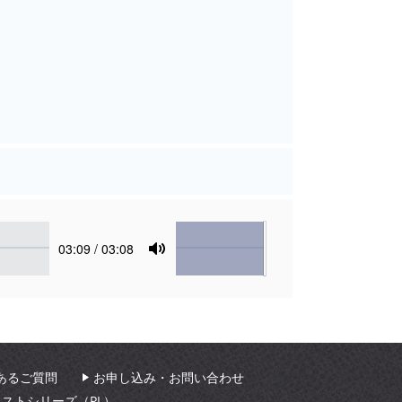
Volume
Current
03:09
/ 03:08
time
Toggle
Mute
あるご質問
お申し込み・お問い合わせ
ィストシリーズ（PL）