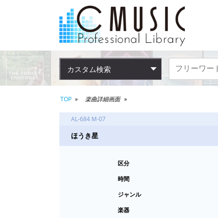
カスタム検索
TOP
楽曲詳細画面
AL-684 M-07
ほうき星
区分
時間
ジャンル
楽器