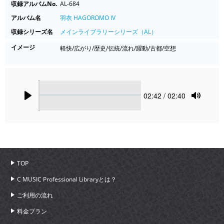
収録アルバムNo.
AL-684
アルバム名
羽衣 HAGOROMO IV
収録シリーズ名
メインライブラリーシリーズ（AL）
イメージ
軽快/広がり/歴史/伝統/流れ/躍動/古都/空想
Seek
Current
02:42
/ 02:40
time
Play
Toggle
Mute
TOP
C MUSIC Professional Libraryとは？
ご利用の流れ
料金プラン