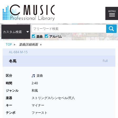
カスタム検索
楽曲
アルバム
TOP
楽曲詳細画面
AL-684 M-15
冬馬
Full
区分
楽曲
時間
2:40
ジャンル
和風
楽器
ストリングス/シンセベル/尺八
キー
マイナー
テンポ
ファースト