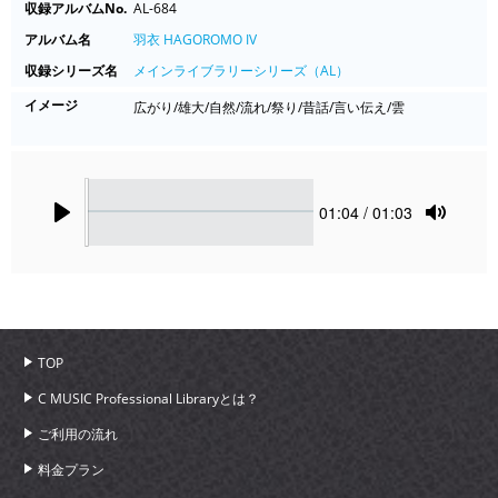
収録アルバムNo.
AL-684
アルバム名
羽衣 HAGOROMO IV
収録シリーズ名
メインライブラリーシリーズ（AL）
イメージ
広がり/雄大/自然/流れ/祭り/昔話/言い伝え/雲
Seek
Current
01:04
/ 01:03
time
Play
Toggle
Mute
TOP
C MUSIC Professional Libraryとは？
ご利用の流れ
料金プラン