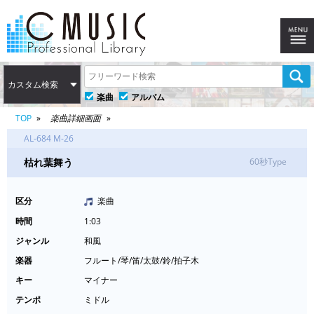
カスタム検索
楽曲
アルバム
TOP
楽曲詳細画面
AL-684 M-26
枯れ葉舞う
60秒Type
区分
楽曲
時間
1:03
ジャンル
和風
楽器
フルート/琴/笛/太鼓/鈴/拍子木
キー
マイナー
テンポ
ミドル