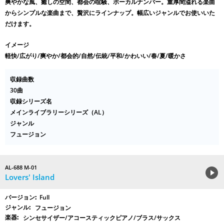
爽やかな風、癒しの空間、都会の喧騒、ボーカルナンバー。重厚間溢れる楽曲
からシンプルな楽曲まで、贅沢にラインナップ。幅広いジャンルでお使いいた
だけます。
イメージ
軽快/広がり/爽やか/都会的/自然/伝統/平和/かわいい/春/夏/暖かさ
収録曲数
30曲
収録シリーズ名
メインライブラリーシリーズ（AL）
ジャンル
フュージョン
AL-688 M-01
Lovers' Island
Full
フュージョン
シンセサイザー/アコースティックピアノ/ブラス/サックス