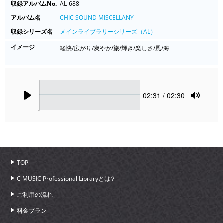
収録アルバムNo.
AL-688
アルバム名
CHIC SOUND MISCELLANY
収録シリーズ名
メインライブラリーシリーズ（AL）
イメージ
軽快/広がり/爽やか/旅/輝き/楽しさ/風/海
Seek
Current
02:31
/ 02:30
time
Play
Toggle
Mute
TOP
C MUSIC Professional Libraryとは？
ご利用の流れ
料金プラン