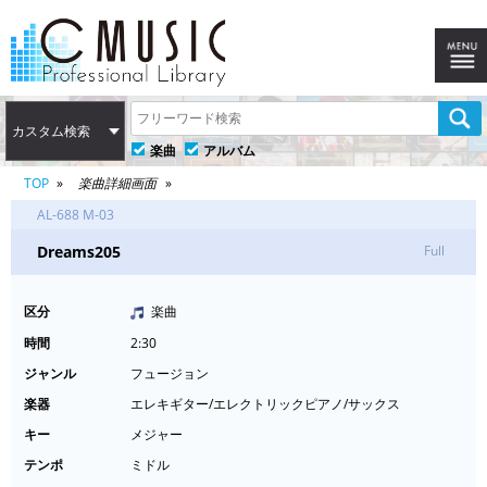
カスタム検索
楽曲
アルバム
TOP
楽曲詳細画面
AL-688 M-03
Dreams205
Full
区分
楽曲
時間
2:30
ジャンル
フュージョン
楽器
エレキギター/エレクトリックピアノ/サックス
キー
メジャー
テンポ
ミドル