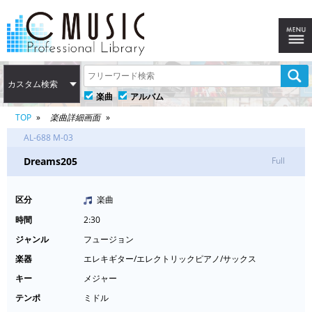
カスタム検索
楽曲
アルバム
TOP
楽曲詳細画面
AL-688 M-03
Dreams205
Full
区分
楽曲
時間
2:30
ジャンル
フュージョン
楽器
エレキギター/エレクトリックピアノ/サックス
キー
メジャー
テンポ
ミドル