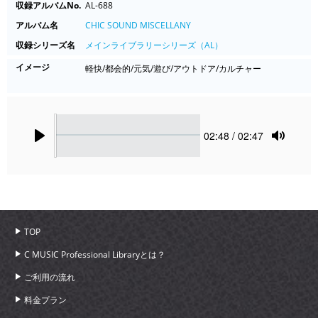
収録アルバムNo.
AL-688
アルバム名
CHIC SOUND MISCELLANY
収録シリーズ名
メインライブラリーシリーズ（AL）
イメージ
軽快/都会的/元気/遊び/アウトドア/カルチャー
Seek
Current
02:48
/ 02:47
time
Play
Toggle
Mute
TOP
C MUSIC Professional Libraryとは？
ご利用の流れ
料金プラン