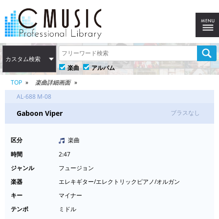
カスタム検索
楽曲
アルバム
TOP
楽曲詳細画面
AL-688 M-08
Gaboon Viper
ブラスなし
区分
楽曲
時間
2:47
ジャンル
フュージョン
楽器
エレキギター/エレクトリックピアノ/オルガン
キー
マイナー
テンポ
ミドル