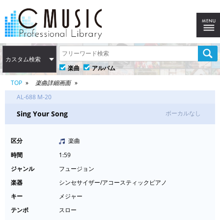
カスタム検索
楽曲
アルバム
TOP
楽曲詳細画面
AL-688 M-20
Sing Your Song
ボーカルなし
区分
楽曲
時間
1:59
ジャンル
フュージョン
楽器
シンセサイザー/アコースティックピアノ
キー
メジャー
テンポ
スロー