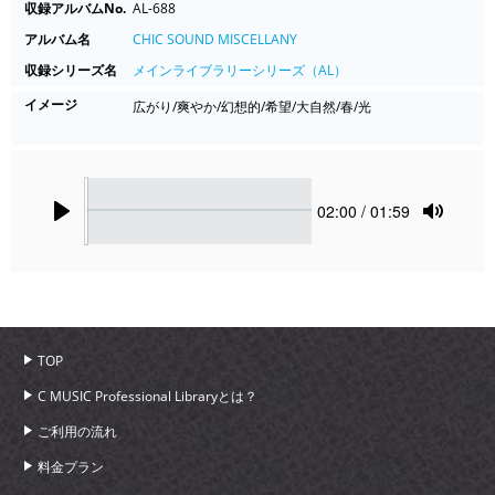
収録アルバムNo.
AL-688
アルバム名
CHIC SOUND MISCELLANY
収録シリーズ名
メインライブラリーシリーズ（AL）
イメージ
広がり/爽やか/幻想的/希望/大自然/春/光
Seek
Current
02:00
/ 01:59
time
Play
Toggle
Mute
TOP
C MUSIC Professional Libraryとは？
ご利用の流れ
料金プラン