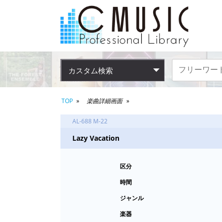
カスタム検索
TOP
楽曲詳細画面
AL-688 M-22
Lazy Vacation
区分
時間
ジャンル
楽器