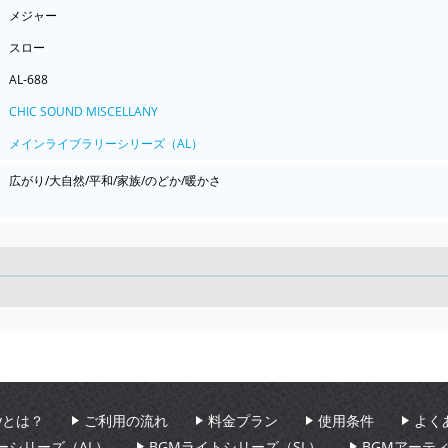
メジャー
スロー
AL-688
CHIC SOUND MISCELLANY
メインライブラリーシリーズ（AL）
広がり/大自然/平和/家族/のどか/暖かさ
Seek
aryとは？
ご利用の流れ
料金プラン
使用条件
よく
ーシリーズ（AL）
BGMライトシリーズ（SL）
BGMアーテ