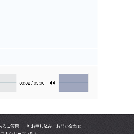
Volume
Current
03:02
/ 03:00
time
Toggle
Mute
あるご質問
お申し込み・お問い合わせ
ィストシリーズ（PL）