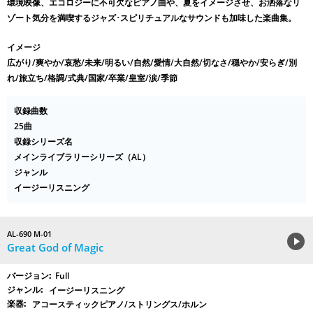
環境映像、エコロジーに不可欠なピアノ曲や、夏をイメージさせ、お洒落なリ
ゾート気分を満喫するジャズ･スピリチュアルなサウンドも加味した楽曲集。
イメージ
広がり/爽やか/哀愁/未来/明るい/自然/愛情/大自然/切なさ/穏やか/安らぎ/別
れ/旅立ち/格調/式典/国家/卒業/皇室/涙/季節
収録曲数
25曲
収録シリーズ名
メインライブラリーシリーズ（AL）
ジャンル
イージーリスニング
AL-690 M-01
Great God of Magic
Full
イージーリスニング
アコースティックピアノ/ストリングス/ホルン