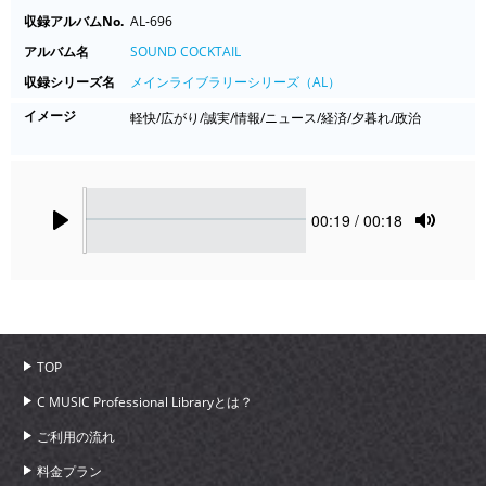
収録アルバムNo.
AL-696
アルバム名
SOUND COCKTAIL
収録シリーズ名
メインライブラリーシリーズ（AL）
イメージ
軽快/広がり/誠実/情報/ニュース/経済/夕暮れ/政治
Seek
Current
00:19
/ 00:18
time
Play
Toggle
Mute
TOP
C MUSIC Professional Libraryとは？
ご利用の流れ
料金プラン