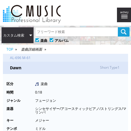
カスタム検索
楽曲
アルバム
TOP
楽曲詳細画面
AL-696 M-61
Dawn
Short Type1
区分
楽曲
時間
0:18
ジャンル
フュージョン
楽器
シンセサイザー/アコースティックピアノ/ストリングス/マ
リンバ
キー
メジャー
テンポ
ミドル