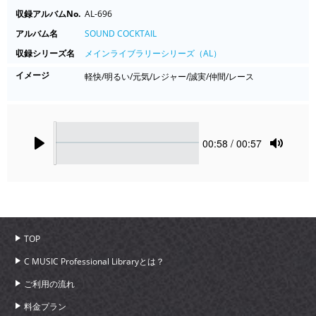
収録アルバムNo.
AL-696
アルバム名
SOUND COCKTAIL
収録シリーズ名
メインライブラリーシリーズ（AL）
イメージ
軽快/明るい/元気/レジャー/誠実/仲間/レース
Seek
Current
00:58
/ 00:57
time
Play
Toggle
Mute
TOP
C MUSIC Professional Libraryとは？
ご利用の流れ
料金プラン