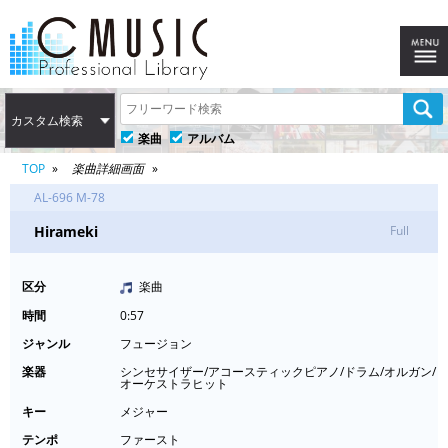
カスタム検索
楽曲
アルバム
TOP
楽曲詳細画面
AL-696 M-78
Hirameki
Full
区分
楽曲
時間
0:57
ジャンル
フュージョン
楽器
シンセサイザー/アコースティックピアノ/ドラム/オルガン/
オーケストラヒット
キー
メジャー
テンポ
ファースト