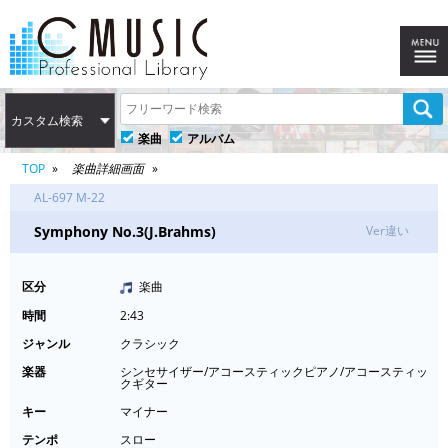
カスタム検索
楽曲
アルバム
TOP
楽曲詳細画面
AL-697 M-22
Symphony No.3(J.Brahms)
Ver違い
区分
楽曲
時間
2:43
ジャンル
クラシック
楽器
シンセサイザー/アコースティックピアノ/アコースティッ
クギター
キー
マイナー
テンポ
スロー