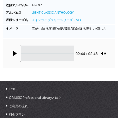
収録アルバムNo.
AL-697
アルバム名
LIGHT CLASSIC ANTHOLOGY
収録シリーズ名
メインライブラリーシリーズ（AL）
イメージ
広がり/陰り/幻想的/夢/孤独/運命/祈り/悲しい/寂しさ
Seek
Current
02:44
/ 02:43
time
Play
Toggle
Mute
TOP
C MUSIC Professional Libraryとは？
ご利用の流れ
料金プラン