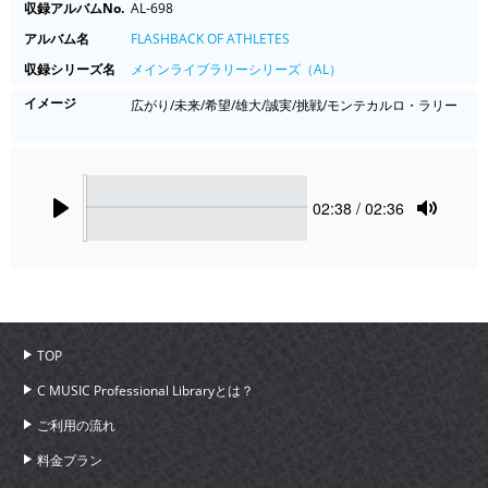
収録アルバムNo.
AL-698
アルバム名
FLASHBACK OF ATHLETES
収録シリーズ名
メインライブラリーシリーズ（AL）
イメージ
広がり/未来/希望/雄大/誠実/挑戦/モンテカルロ・ラリー
Seek
Current
02:38
/ 02:36
time
Play
Toggle
Mute
TOP
C MUSIC Professional Libraryとは？
ご利用の流れ
料金プラン