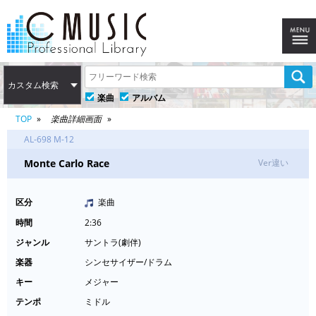
カスタム検索
楽曲
アルバム
TOP
楽曲詳細画面
AL-698 M-12
Monte Carlo Race
Ver違い
区分
楽曲
時間
2:36
ジャンル
サントラ(劇伴)
楽器
シンセサイザー/ドラム
キー
メジャー
テンポ
ミドル