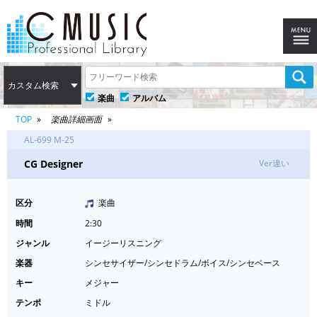
カスタム検索
楽曲
アルバム
TOP
楽曲詳細画面
AL-699 M-25
CG Designer
Ver違い
区分
楽曲
時間
2:30
ジャンル
イージーリスニング
楽器
シンセサイザー/シンセドラム/ボイス/シンセベース
キー
メジャー
テンポ
ミドル