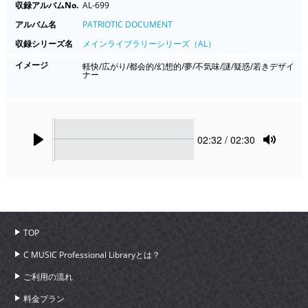
収録アルバムNo.
AL-699
アルバム名
PATRIOTIC DOCUMENT
収録シリーズ名
メインライブラリーシリーズ（AL）
イメージ
軽快/広がり/都会的/幻想的/夢/不気味/謎/疑惑/若きデザイ
ナー
Seek
Current
02:32
/ 02:30
time
Play
Toggle
Mute
TOP
C MUSIC Professional Libraryとは？
ご利用の流れ
料金プラン