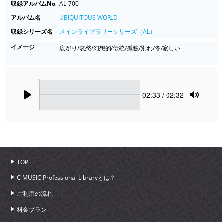
収録アルバムNo.
AL-700
アルバム名
UBIQUITOUS WORLD
収録シリーズ名
メインライブラリーシリーズ（AL）
イメージ
広がり/哀愁/幻想的/伝統/孤独/別れ/冬/寂しい
Seek
Current
02:33
/ 02:32
time
Play
Toggle
Mute
TOP
C MUSIC Professional Libraryとは？
ご利用の流れ
料金プラン