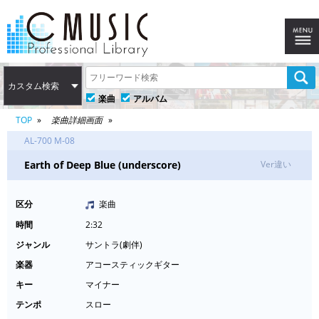
カスタム検索
楽曲
アルバム
TOP
楽曲詳細画面
AL-700 M-08
Earth of Deep Blue (underscore)
Ver違い
区分
楽曲
時間
2:32
ジャンル
サントラ(劇伴)
楽器
アコースティックギター
キー
マイナー
テンポ
スロー