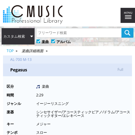
カスタム検索
楽曲
アルバム
TOP
楽曲詳細画面
AL-700 M-13
Pegasus
Full
区分
楽曲
時間
2:29
ジャンル
イージーリスニング
楽器
シンセサイザー/アコースティックピアノ/ドラム/アコース
ティックギター/エレキベース
キー
メジャー
テンポ
スロー