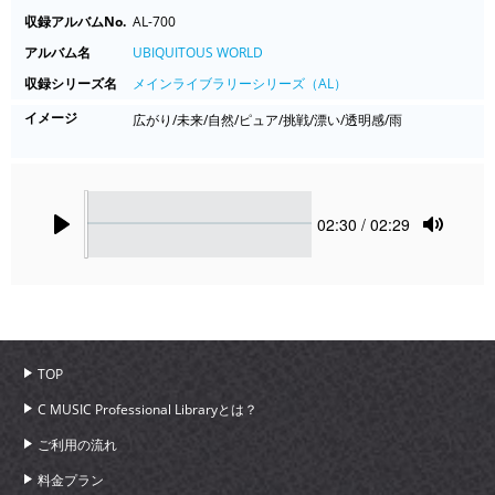
収録アルバムNo.
AL-700
アルバム名
UBIQUITOUS WORLD
収録シリーズ名
メインライブラリーシリーズ（AL）
イメージ
広がり/未来/自然/ピュア/挑戦/漂い/透明感/雨
Seek
Current
02:30
/ 02:29
time
Play
Toggle
Mute
TOP
C MUSIC Professional Libraryとは？
ご利用の流れ
料金プラン