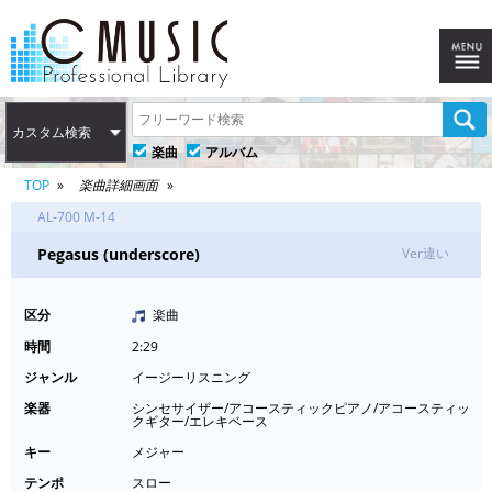
カスタム検索
楽曲
アルバム
TOP
楽曲詳細画面
AL-700 M-14
Pegasus (underscore)
Ver違い
区分
楽曲
時間
2:29
ジャンル
イージーリスニング
楽器
シンセサイザー/アコースティックピアノ/アコースティッ
クギター/エレキベース
キー
メジャー
テンポ
スロー