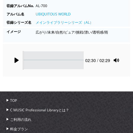
収録アルバムNo.
AL-700
アルバム名
UBIQUITOUS WORLD
収録シリーズ名
メインライブラリーシリーズ（AL）
イメージ
広がり/未来/自然/ピュア/挑戦/漂い/透明感/雨
Seek
Current
02:30
/ 02:29
time
Play
Toggle
Mute
TOP
C MUSIC Professional Libraryとは？
ご利用の流れ
料金プラン