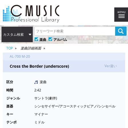
カスタム検索
楽曲
アルバム
TOP
楽曲詳細画面
AL-700 M-20
Cross the Border (underscore)
Ver違い
区分
楽曲
時間
2:42
ジャンル
サントラ(劇伴)
楽器
シンセサイザー/アコースティックピアノ/シンセベル
キー
マイナー
テンポ
ミドル