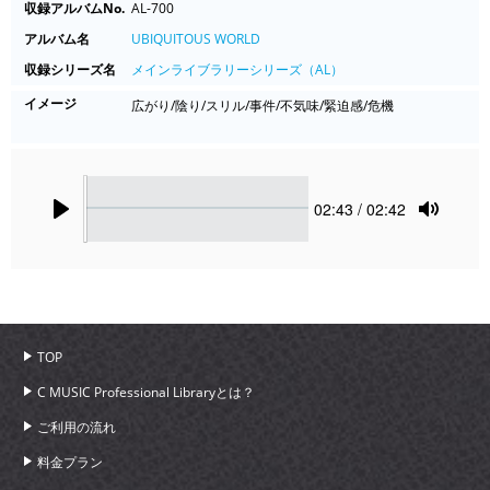
収録アルバムNo.
AL-700
アルバム名
UBIQUITOUS WORLD
収録シリーズ名
メインライブラリーシリーズ（AL）
イメージ
広がり/陰り/スリル/事件/不気味/緊迫感/危機
Seek
Current
02:43
/ 02:42
time
Play
Toggle
Mute
TOP
C MUSIC Professional Libraryとは？
ご利用の流れ
料金プラン