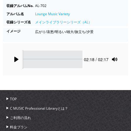
収録アルバムNo.
AL-702
アルバム名
Lounge Music Variety
収録シリーズ名
メインライブラリーシリーズ（AL）
イメージ
広がり/哀愁/明るい/雄大/旅立ち/夕景
Seek
Current
02:18
/ 02:17
time
Play
Toggle
Mute
TOP
C MUSIC Professional Libraryとは？
ご利用の流れ
料金プラン