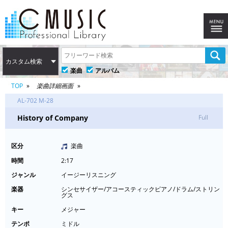
カスタム検索
楽曲
アルバム
TOP
楽曲詳細画面
AL-702 M-28
History of Company
Full
区分
楽曲
時間
2:17
ジャンル
イージーリスニング
楽器
シンセサイザー/アコースティックピアノ/ドラム/ストリン
グス
キー
メジャー
テンポ
ミドル