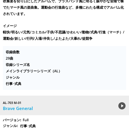
吹奏楽を切り口にしたアルバムで、ブラスバンド風に明るく賑やかな音階で奏
でたマーチ風の楽曲集。運動会の行進曲など、多種にわたる構成でアルバム化
されています。
イメージ
軽快/明るい/元気/コミカル/子供/不思議/かわいい/動物/式典/行進（マーチ）/
運動会/妖しい/行列/入場/仲良し/よたよた/大暴れ/徒競争
収録曲数
29曲
収録シリーズ名
メインライブラリーシリーズ（AL）
ジャンル
行事･式典
AL-703 M-01
Brave General
Full
行事･式典