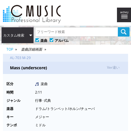
カスタム検索
楽曲
アルバム
TOP
楽曲詳細画面
AL-703 M-29
Mass (underscore)
Ver違い
区分
楽曲
時間
2:11
ジャンル
行事･式典
楽器
ドラム/トランペット/ホルン/チューバ
キー
メジャー
テンポ
ミドル