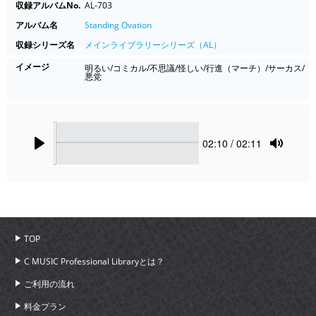
収録アルバムNo.
AL-703
アルバム名
Standing Ovation
収録シリーズ名
メインライブラリーシリーズ（AL）
イメージ
明るい/コミカル/不思議/怪しい/行進（マーチ）/サーカス/
悪党
Seek
Current
02:10
/ 02:11
time
Play
Toggle
Mute
TOP
C MUSIC Professional Libraryとは？
ご利用の流れ
料金プラン