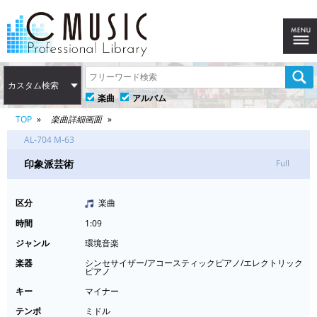
カスタム検索
楽曲
アルバム
TOP
楽曲詳細画面
AL-704 M-63
印象派芸術
Full
区分
楽曲
時間
1:09
ジャンル
環境音楽
楽器
シンセサイザー/アコースティックピアノ/エレクトリック
ピアノ
キー
マイナー
テンポ
ミドル