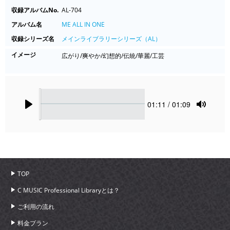
収録アルバムNo.
AL-704
アルバム名
ME ALL IN ONE
収録シリーズ名
メインライブラリーシリーズ（AL）
イメージ
広がり/爽やか/幻想的/伝統/華麗/工芸
Seek
Current
01:11
/ 01:09
time
Play
Toggle
Mute
TOP
C MUSIC Professional Libraryとは？
ご利用の流れ
料金プラン